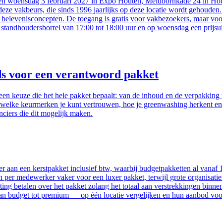
n woensdag 3 februari 2027 in Expo Houten, Meidoornkade 24 in Houten,
 deze vakbeurs, die sinds 1996 jaarlijks op deze locatie wordt gehoud
 belevenisconcepten. De toegang is gratis voor vakbezoekers, maar voor
andhoudersborrel van 17:00 tot 18:00 uur en op woensdag een prijsuit
ds voor een verantwoord pakket
een keuze die het hele pakket bepaalt: van de inhoud en de verpakking 
, welke keurmerken je kunt vertrouwen, hoe je greenwashing herkent en
ciers die dit mogelijk maken.
 aan een kerstpakket inclusief btw, waarbij budgetpakketten al vanaf 1
zen per medewerker vaker voor een luxer pakket, terwijl grote organisa
ng betalen over het pakket zolang het totaal aan verstrekkingen binnen
 van budget tot premium — op één locatie vergelijken en hun aanbod vo