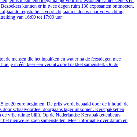
 en is uitsluitend toegankelijk voor professionele samenstellers en
en. Bezoekers kunnen er in twee dagen ruim 130 exposanten ontmoeten,
afgaande registratie is verplicht; aanmelden is naar verwachting
reiking van 16:00 tot 17:00 uur.
tot de mensen die het inpakken en wat er ná de feestdagen mee
 hoe je in één keer een verantwoord pakket samenstelt. Op de
5 tot 20 euro beginnen. De prijs wordt bepaald door de inhoud, de
ties door schaalvoordeel doorgaans lager uitkomen. Kerstpakketten
 de vrije ruimte blijft. Op de Nederlandse Kerstpakkettenbeurs
or het nieuwe seizoen samenstellen. Meer informatie over datum en