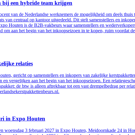
 bij een hybride team krijgen
cent van de Nederlandse werknemers de mogelijkheid om deels thuis te 
ats van centraal op kantoor uitgedeeld. Dit stelt samenstellers en inkop
Expo Houten is de B2B-vakbeurs waar samenstellers en wederverkopers
eid om aan het begin van het inkoopseizoen in te kopen, ruim voordat d
lijke relaties
ten, gericht op samenstellers en inkopers van zakelijke kerstpakkette
 en vergelijken aan het begin van het inkoopseizoen. Een relatiegesche
lspakket: de btw is alleen aftrekbaar tot een vast drempelbedrag per relat
erlandsekerstpakkettenbeurs.nl.
ari in Expo Houten
n woensdag 3 februari 2027 in Expo Houten, Meidoornkade 24 in Houten,