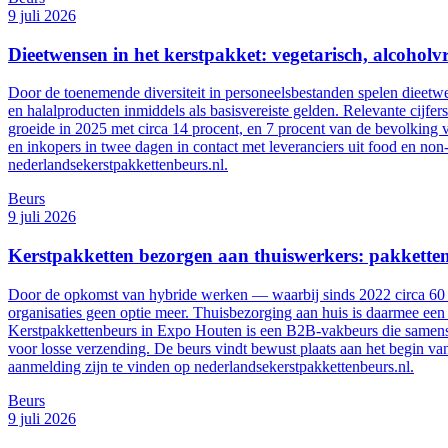
9 juli 2026
Dieetwensen in het kerstpakket: vegetarisch, alcoholvri
Door de toenemende diversiteit in personeelsbestanden spelen dieetwen
en halalproducten inmiddels als basisvereiste gelden. Relevante cijfer
groeide in 2025 met circa 14 procent, en 7 procent van de bevolking
en inkopers in twee dagen in contact met leveranciers uit food en no
nederlandsekerstpakkettenbeurs.nl.
Beurs
9 juli 2026
Kerstpakketten bezorgen aan thuiswerkers: pakketten
Door de opkomst van hybride werken — waarbij sinds 2022 circa 60 pr
organisaties geen optie meer. Thuisbezorging aan huis is daarmee een
Kerstpakkettenbeurs in Expo Houten is een B2B-vakbeurs die samenste
voor losse verzending. De beurs vindt bewust plaats aan het begin va
aanmelding zijn te vinden op nederlandsekerstpakkettenbeurs.nl.
Beurs
9 juli 2026