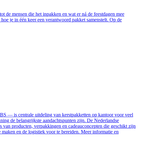
tot de mensen die het inpakken en wat er ná de feestdagen mee
 hoe je in één keer een verantwoord pakket samenstelt. Op de
S — is centrale uitdeling van kerstpakketten op kantoor voor veel
nning de belangrijkste aandachtspunten zijn. De Nederlandse
rs van producten, verpakkingen en cadeauconcepten die geschikt zijn
 maken en de logistiek voor te bereiden. Meer informatie en