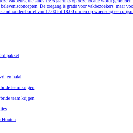
 deze vakbeurs, die sinds 1996 jaarlijks op deze locatie wordt gehoud
 belevenisconcepten. De toegang is gratis voor vakbezoekers, maar voor
andhoudersborrel van 17:00 tot 18:00 uur en op woensdag een prijsuit
ord pakket
rij en halal
bride team krijgen
bride team krijgen
ties
o Houten