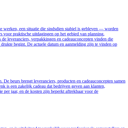
werken, een situatie die sindsdien stabiel is gebleven — worden
ers voor praktische uitdagingen op het gebied van planning,
 de leveranciers, verpakkingen en cadeauconcepten vinden die
e drukte begint. De actuele datum en aanmelding zijn te vinden op
n. De beurs brengt leveranciers, producten en cadeauconcepten samen
nk is een zakelijk cadeau dat bedrijven geven aan klanten,
ie per jaar, en de kosten zijn beperkt aftrekbaar voor de