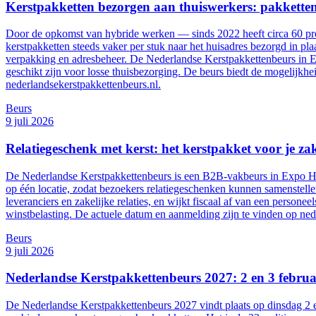
Kerstpakketten bezorgen aan thuiswerkers: pakketten
Door de opkomst van hybride werken — sinds 2022 heeft circa 60 pro
kerstpakketten steeds vaker per stuk naar het huisadres bezorgd in pla
verpakking en adresbeheer. De Nederlandse Kerstpakkettenbeurs in 
geschikt zijn voor losse thuisbezorging. De beurs biedt de mogelijkh
nederlandsekerstpakkettenbeurs.nl.
Beurs
9 juli 2026
Relatiegeschenk met kerst: het kerstpakket voor je zake
De Nederlandse Kerstpakkettenbeurs is een B2B-vakbeurs in Expo Hou
op één locatie, zodat bezoekers relatiegeschenken kunnen samenstellen
leveranciers en zakelijke relaties, en wijkt fiscaal af van een personee
winstbelasting. De actuele datum en aanmelding zijn te vinden op ned
Beurs
9 juli 2026
Nederlandse Kerstpakkettenbeurs 2027: 2 en 3 febru
De Nederlandse Kerstpakkettenbeurs 2027 vindt plaats op dinsdag 2 e