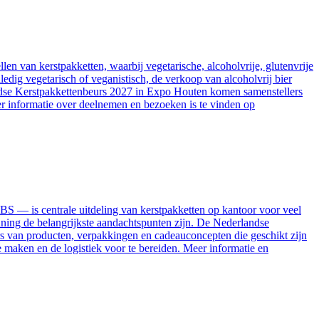
en van kerstpakketten, waarbij vegetarische, alcoholvrije, glutenvrije
ledig vegetarisch of veganistisch, de verkoop van alcoholvrij bier
landse Kerstpakkettenbeurs 2027 in Expo Houten komen samenstellers
eer informatie over deelnemen en bezoeken is te vinden op
S — is centrale uitdeling van kerstpakketten op kantoor voor veel
nning de belangrijkste aandachtspunten zijn. De Nederlandse
rs van producten, verpakkingen en cadeauconcepten die geschikt zijn
 maken en de logistiek voor te bereiden. Meer informatie en