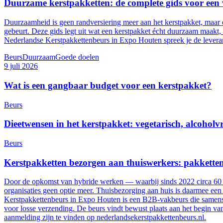
Duurzame kerstpakketten: de complete gids voor een
Duurzaamheid is geen randversiering meer aan het kerstpakket, maar 
gebeurt. Deze gids legt uit wat een kerstpakket écht duurzaam maakt
Nederlandse Kerstpakkettenbeurs in Expo Houten spreek je de leveran
Beurs
Duurzaam
Goede doelen
9 juli 2026
Wat is een gangbaar budget voor een kerstpakket?
Beurs
Dieetwensen in het kerstpakket: vegetarisch, alcoholvri
Beurs
Kerstpakketten bezorgen aan thuiswerkers: pakketten
Door de opkomst van hybride werken — waarbij sinds 2022 circa 60 pr
organisaties geen optie meer. Thuisbezorging aan huis is daarmee een
Kerstpakkettenbeurs in Expo Houten is een B2B-vakbeurs die samenste
voor losse verzending. De beurs vindt bewust plaats aan het begin va
aanmelding zijn te vinden op nederlandsekerstpakkettenbeurs.nl.