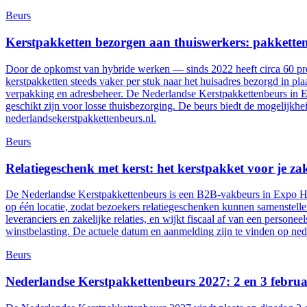
Beurs
Kerstpakketten bezorgen aan thuiswerkers: pakketten
Door de opkomst van hybride werken — sinds 2022 heeft circa 60 pro
kerstpakketten steeds vaker per stuk naar het huisadres bezorgd in pla
verpakking en adresbeheer. De Nederlandse Kerstpakkettenbeurs in 
geschikt zijn voor losse thuisbezorging. De beurs biedt de mogelijkh
nederlandsekerstpakkettenbeurs.nl.
Beurs
Relatiegeschenk met kerst: het kerstpakket voor je zake
De Nederlandse Kerstpakkettenbeurs is een B2B-vakbeurs in Expo Hou
op één locatie, zodat bezoekers relatiegeschenken kunnen samenstellen
leveranciers en zakelijke relaties, en wijkt fiscaal af van een personee
winstbelasting. De actuele datum en aanmelding zijn te vinden op ned
Beurs
Nederlandse Kerstpakkettenbeurs 2027: 2 en 3 febru