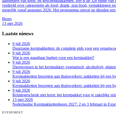
aanbieders van kerst- en geschenkpakketten. Het is de 32e editie van
verdeeld over categorieën als food, drank, non-food, verpakkingen en
mogelijk vanaf augustus 2026. Het programma omvat op dinsdag een st
Beurs
13 mei 2026
Laatste nieuws
9 juli 2026
Duurzame kerstpakketten: de complete gids voor een verantwo
9 juli 2026
Wat is een gangbaar budget voor een kerstpakket?
9 juli 2026
Dieetwensen in het kerstpakket: vegetarisch, alcoholvrij, glutenv
9 juli 2026
Kerstpakketten bezorgen aan thuiswerkers: pakketten bij een hy
9 juli 2026
Kerstpakketten bezorgen aan thuiswerkers: pakketten bij een hy
9 juli 2026
Relatiegeschenk met kerst: het kerstpakket voor je zakelijke rela
13 mei 2026
Nederlandse Kerstpakkettenbeurs 2027: 2 en 3 februari in Exp
EVENEMENT