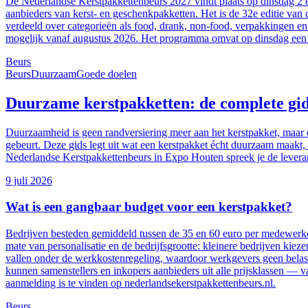
De Nederlandse Kerstpakkettenbeurs 2027 vindt plaats op dinsdag 2 e
aanbieders van kerst- en geschenkpakketten. Het is de 32e editie van
verdeeld over categorieën als food, drank, non-food, verpakkingen en
mogelijk vanaf augustus 2026. Het programma omvat op dinsdag een st
Beurs
Beurs
Duurzaam
Goede doelen
Duurzame kerstpakketten: de complete gi
Duurzaamheid is geen randversiering meer aan het kerstpakket, maar 
gebeurt. Deze gids legt uit wat een kerstpakket écht duurzaam maakt
Nederlandse Kerstpakkettenbeurs in Expo Houten spreek je de leveran
9 juli 2026
Wat is een gangbaar budget voor een kerstpakket?
Bedrijven besteden gemiddeld tussen de 35 en 60 euro per medewerker
mate van personalisatie en de bedrijfsgrootte: kleinere bedrijven kie
vallen onder de werkkostenregeling, waardoor werkgevers geen belasti
kunnen samenstellers en inkopers aanbieders uit alle prijsklassen —
aanmelding is te vinden op nederlandsekerstpakkettenbeurs.nl.
Beurs