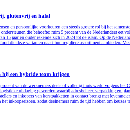
j, glutenvrij en halal
sen en persoonlijke voorkeuren een steeds grotere rol bij het samenstell
s ondersteunen die behoefte: ruim 5 procent van de Nederlanders eet vol
 van 15 jaar en ouder rekende zich in 2024 tot de islam. Op de Neder
n-food die deze varianten naast hun reguliere assortiment aanbieden. M
 bij een hybride team krijgen
ocent van de werknemers deels of volledig thuis werkt volgens het CB
 logistieke uitdaging geworden waarbij adresbeheer, verpakking en pla
llers en inkopers van kerstpakketten in contact brengt met leverancie
n het inkoopseizoen, zodat deelnemers ruim de tijd hebben om keuzes te