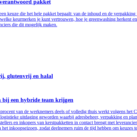
 verantwoord pakket
een keuze die het hele pakket bepaalt: van de inhoud en de verpakking 
, welke keurmerken je kunt vertrouwen, hoe je greenwashing herkent en
ciers die dit mogelijk maken.
j, glutenvrij en halal
 bij een hybride team krijgen
ocent van de werknemers deels of volledig thuis werkt volgens het CB
 logistieke uitdaging geworden waarbij adresbeheer, verpakking en pla
llers en inkopers van kerstpakketten in contact brengt met leverancie
n het inkoopseizoen, zodat deelnemers ruim de tijd hebben om keuzes te