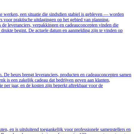
werken, een situatie die sindsdien stabiel is gebleven — worden
ers voor praktische uitdagingen op het gebied van planning,
 de leveranciers, verpakkingen en cadeauconcepten vinden die
e drukte begint. De actuele datum en aanmelding zijn te vinden op
n. De beurs brengt leveranciers, producten en cadeauconcepten samen
nk is een zakelijk cadeau dat bedrijven geven aan klanten,
ie per jaar, en de kosten zijn beperkt aftrekbaar voor de
 en is uitsluitend toegankelijk voor professionele samenstellers en