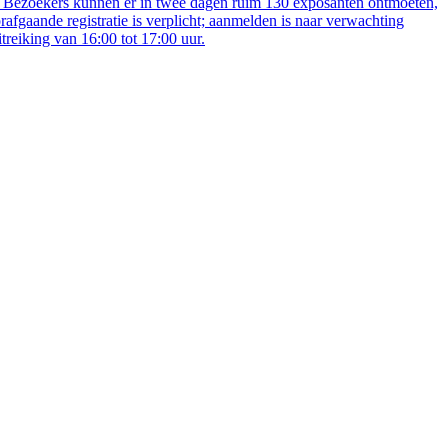
en. Bezoekers kunnen er in twee dagen ruim 130 exposanten ontmoeten,
afgaande registratie is verplicht; aanmelden is naar verwachting
reiking van 16:00 tot 17:00 uur.