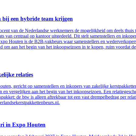
 bij een hybride team krijgen
cent van de Nederlandse werknemers de mogelijkheid om deels thuis te 
ats van centraal op kantoor uitgedeeld. Dit stelt samenstellers en inkop
Expo Houten is de B2B-vakbeurs waar samenstellers en wederverkopers
eid om aan het begin van het inkoopseizoen in te kopen, ruim voordat d
lijke relaties
ten, gericht op samenstellers en inkopers van zakelijke kerstpakkette
 en vergelijken aan het begin van het inkoopseizoen. Een relatiegesche
lspakket: de btw is alleen aftrekbaar tot een vast drempelbedrag per relat
erlandsekerstpakkettenbeurs.nl.
ari in Expo Houten