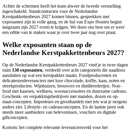
Achter de schermen heeft het team alweer de tweede versnelling
ingeschakeld. Standcontracten voor de Nederlandse
Kerstpakkettenbeurs 2027 komen binnen, gesprekken met
exposanten zijn in volle gang, en de hal van Expo Houten begint
langzaam zijn 2027-vorm te krijgen. We doen ons best om er weer
een editie van te maken waar je over twee jaar nog over praat.
Welke exposanten staan op de
Nederlandse Kerstpakkettenbeurs 2027?
Op de Nederlandse Kerstpakkettenbeurs 2027 vind je in twee dagen
ruim
130 exposanten
, verdeeld over acht categorieën die naadloos
aansluiten op wat een kerstpakket maakt. Foodproducenten en
delicatessenleveranciers met luxe chocolade, koffie, kaas, noten en
streekproducten. Wijnhuizen, brouwers en distilleerderijen. Non-
food met kaarsen, wellness, woonaccessoires en duurzame cadeaus.
Geschenk- en verpakkingsbedrijven met manden, dozen en op-
maat-concepten. Importeurs en groothandels met iets wat je nergens
anders ziet. Lifestyle- en cadeauconcepten. En de laatste jaren ook
steeds meer aanbieders van belevenissen, vouchers en digitale
giftconcepten.
Kortom: het complete relevante leveranciersveld voor het