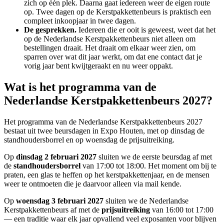
zich op één plek. Daarna gaat iedereen weer de eigen route
op. Twee dagen op de Kerstpakkettenbeurs is praktisch een
compleet inkoopjaar in twee dagen.
De gesprekken.
Iedereen die er ooit is geweest, weet dat het
op de Nederlandse Kerstpakkettenbeurs niet alleen om
bestellingen draait. Het draait om elkaar weer zien, om
sparren over wat dit jaar werkt, om dat ene contact dat je
vorig jaar bent kwijtgeraakt en nu weer oppakt.
Wat is het programma van de
Nederlandse Kerstpakkettenbeurs 2027?
Het programma van de Nederlandse Kerstpakkettenbeurs 2027
bestaat uit twee beursdagen in Expo Houten, met op dinsdag de
standhoudersborrel en op woensdag de prijsuitreiking.
Op
dinsdag 2 februari 2027
sluiten we de eerste beursdag af met
de
standhoudersborrel
van 17:00 tot 18:00. Het moment om bij te
praten, een glas te heffen op het kerstpakkettenjaar, en de mensen
weer te ontmoeten die je daarvoor alleen via mail kende.
Op
woensdag 3 februari 2027
sluiten we de Nederlandse
Kerstpakkettenbeurs af met de
prijsuitreiking
van 16:00 tot 17:00
— een traditie waar elk jaar opvallend veel exposanten voor blijven